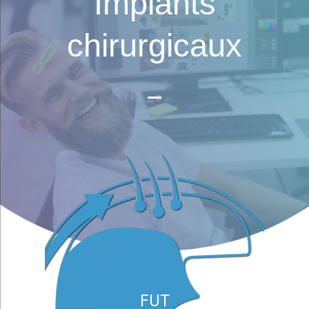
Implants
chirurgicaux
FUT
Contact