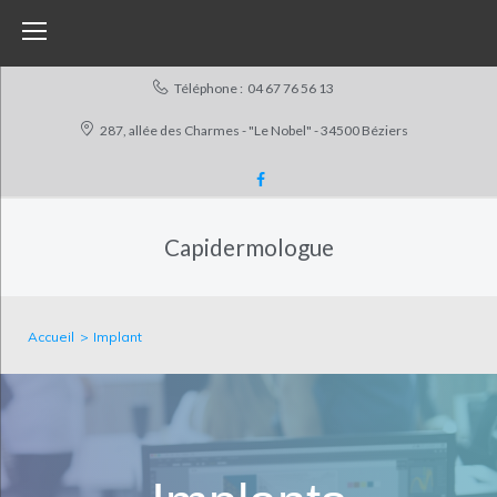
Téléphone :
04 67 76 56 13
287, allée des Charmes - "Le Nobel" - 34500 Béziers
Capidermologue
Accueil
>
Implant