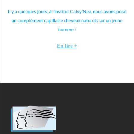
Il y a quelques jours, à l’institut Calvy’Nea, nous avons posé
un complément capillaire cheveux naturels sur un jeune
homme !
En lire +