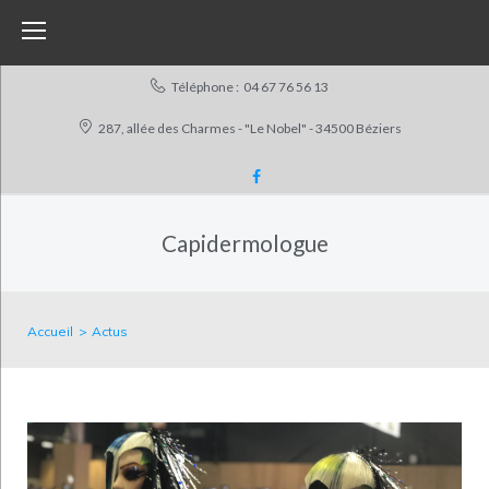
Skip
to
content
Téléphone :
04 67 76 56 13
287, allée des Charmes - "Le Nobel" - 34500 Béziers
Facebook
Capidermologue
Accueil
>
Actus
Actus