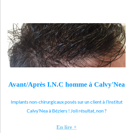
Avant/Après I.N.C homme à Calvy'Nea
Implants non-chirurgicaux posés sur un client à l’Institut
Calvy’Nea à Béziers ! Joli résultat, non ?
En lire +