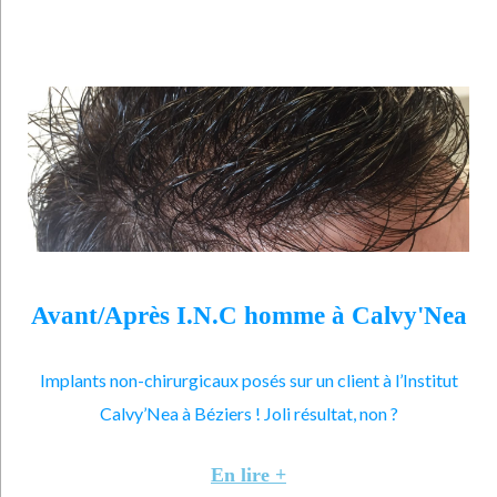
Avant/Après I.N.C homme à Calvy'Nea
Implants non-chirurgicaux posés sur un client à l’Institut
Calvy’Nea à Béziers ! Joli résultat, non ?
En lire +