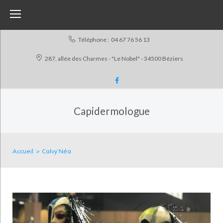
Skip
to
content
Téléphone :
04 67 76 56 13
287, allée des Charmes - "Le Nobel" - 34500 Béziers
Facebook
Capidermologue
Accueil
>
Calvy’Néa
Catégorie :
Calvy’Néa